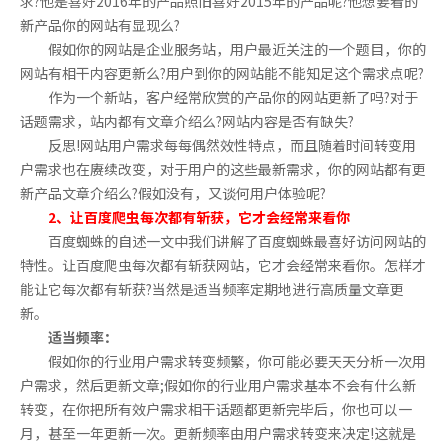
求?他是喜好2016年的产品照旧喜好2015年的产品呢?他想要看的
新产品你的网站有显现么?
假如你的网站是企业服务站，用户最近关注的一个题目，你的
网站有相干内容更新么?用户到你的网站能不能知足这个需求点呢?
作为一个新站，客户经常欣赏的产品你的网站更新了吗?对于
话题需求，站内都有文章介绍么?网站内容是否有缺失?
反思!网站用户需求每每偶然效性特点，而且随着时间转变用
户需求也在赓续改变，对于用户的这些最新需求，你的网站都有更
新产品文章介绍么?假如没有，又谈何用户体验呢?
2、让百度爬虫每次都有斩获，它才会经常来看你
百度蜘蛛的自述一文中我们讲解了百度蜘蛛最喜好访问网站的
特性。让百度爬虫每次都有斩获网站，它才会经常来看你。怎样才
能让它每次都有斩获?当然是适当频率定期地进行高质量文章更
新。
适当频率：
假如你的行业用户需求转变频繁，你可能必要天天分析一次用
户需求，然后更新文章;假如你的行业用户需求基本不会有什么新
转变，在你把所有效户需求相干话题都更新完毕后，你也可以一
月，甚至一年更新一次。更新频率由用户需求转变来决定!这就是