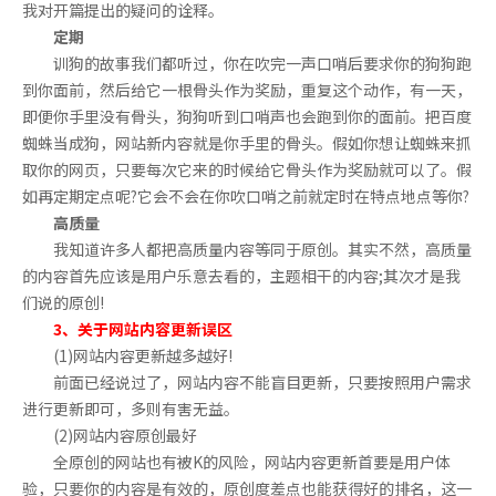
我对开篇提出的疑问的诠释。
定期
训狗的故事我们都听过，你在吹完一声口哨后要求你的狗狗跑
到你面前，然后给它一根骨头作为奖励，重复这个动作，有一天，
即便你手里没有骨头，狗狗听到口哨声也会跑到你的面前。把百度
蜘蛛当成狗，网站新内容就是你手里的骨头。假如你想让蜘蛛来抓
取你的网页，只要每次它来的时候给它骨头作为奖励就可以了。假
如再定期定点呢?它会不会在你吹口哨之前就定时在特点地点等你?
高质量
我知道许多人都把高质量内容等同于原创。其实不然，高质量
的内容首先应该是用户乐意去看的，主题相干的内容;其次才是我
们说的原创!
3、关于网站内容更新误区
(1)网站内容更新越多越好!
前面已经说过了，网站内容不能盲目更新，只要按照用户需求
进行更新即可，多则有害无益。
(2)网站内容原创最好
全原创的网站也有被K的风险，网站内容更新首要是用户体
验，只要你的内容是有效的，原创度差点也能获得好的排名，这一