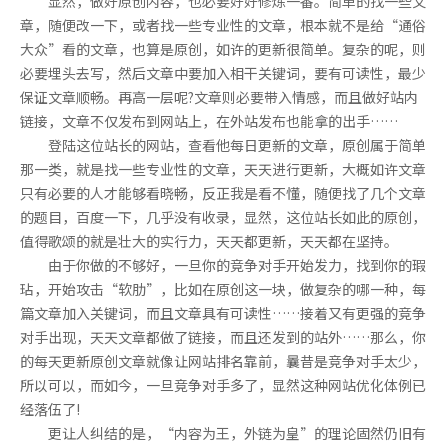
显然，做好原创内容，也必要好好修炼一番。简单的找一些文
章，随便改一下，或者找一些专业性的文章，根本就不是给“通俗
大众”看的文章，也算是原创，如许的更新很简单。复杂的呢，则
必要埋头去写，然后文章中要加入相干关键词，要有可读性，最少
保证文章顺畅。再高一层呢?文章则必要带入情感，而且做好站内
链接，文章不仅发布到网站上，在外站发布也能拿的出手……
登陆这位站长的网站，查看他每日更新的文章，原创属于简单
那一类，就是找一些专业性的文章，天天进行更新，大概如许文章
只有必要的人才能够看晓畅，反正我是看不懂，随便找了几个文章
的题目，百度一下，几乎没有收录，显然，这位站长如此的原创，
值得歌颂的就是壮大的实行力，天天都更新，天天都在坚持。
由于你做的不够好，一旦你的竞争对手开始发力，找到你的瑕
玷，开始攻击“软肋”，比如在原创这一块，做复杂的哪一种，每
篇文章加入关键词，而且文章具有可读性……接着又有更强的竞争
对手出现，天天文章都做了链接，而且还发到的站外……那么，你
的每天更新原创文章就像让网站排名靠前，曩昔是竞争对手太少，
所以可以，而如今，一旦竞争对手多了，显然这种网站优化体例已
经落伍了!
更让人纠结的是，“内容为王，外链为皇”的理论固然仍旧有