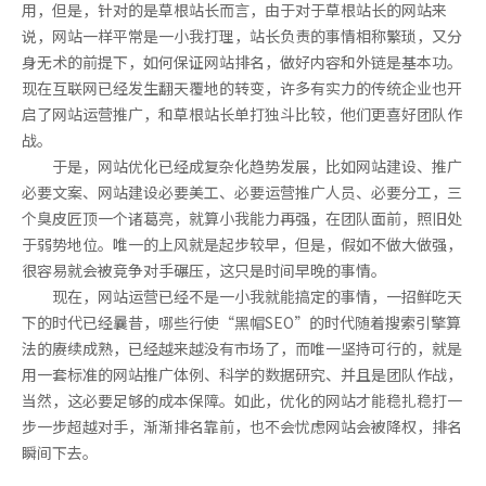
用，但是，针对的是草根站长而言，由于对于草根站长的网站来
说，网站一样平常是一小我打理，站长负责的事情相称繁琐，又分
身无术的前提下，如何保证网站排名，做好内容和外链是基本功。
现在互联网已经发生翻天覆地的转变，许多有实力的传统企业也开
启了网站运营推广，和草根站长单打独斗比较，他们更喜好团队作
战。
于是，网站优化已经成复杂化趋势发展，比如网站建设、推广
必要文案、网站建设必要美工、必要运营推广人员、必要分工，三
个臭皮匠顶一个诸葛亮，就算小我能力再强，在团队面前，照旧处
于弱势地位。唯一的上风就是起步较早，但是，假如不做大做强，
很容易就会被竞争对手碾压，这只是时间早晚的事情。
现在，网站运营已经不是一小我就能搞定的事情，一招鲜吃天
下的时代已经曩昔，哪些行使“黑帽SEO”的时代随着搜索引擎算
法的赓续成熟，已经越来越没有市场了，而唯一坚持可行的，就是
用一套标准的网站推广体例、科学的数据研究、并且是团队作战，
当然，这必要足够的成本保障。如此，优化的网站才能稳扎稳打一
步一步超越对手，渐渐排名靠前，也不会忧虑网站会被降权，排名
瞬间下去。