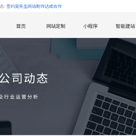
态:
签约吴先生网站制作达成合作
签约唐女士网站达成合作
首页
网站定制
小程序
智能建站
签约长沙市开福区小毛驴食品便利店达成合作
签约长沙智在必行文化传播有限公司达成合作
签约长沙市雨花区鸿远数码达成合作
签约贺女士网站达成合作
签约湖南奥托曼国际贸易有限公司达成合作
签约承接长沙聂先生旅游网站业务
签约长沙孙先生网站达成合作
签约曹先生网站制作达成合作
签约湖南三谊医疗科技有限公司达成合作