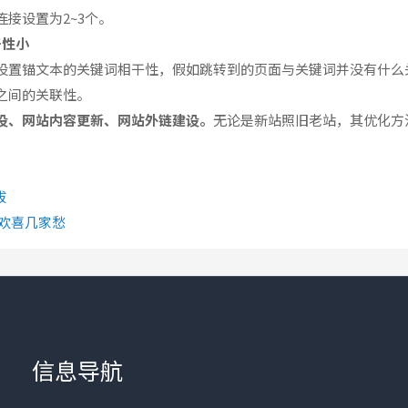
接设置为2~3个。
干性小
设置锚文本的关键词相干性，假如跳转到的页面与关键词并没有什么
之间的关联性。
设、网站内容更新、网站外链建设。
无论是新站照旧老站，其优化方
拔
欢喜几家愁
信息导航