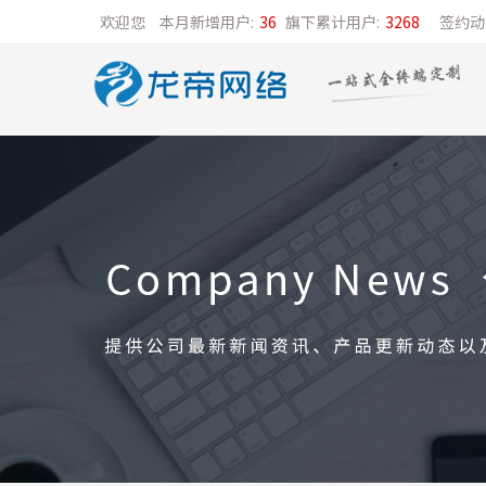
欢迎您
本月新增用户:
36
旗下累计用户:
3268
签约动