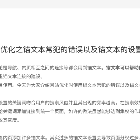
签约长沙沃湘文化传播有限公司达成合作
签约长沙市山枫艺谷艺术培训学校达成合作
签约长沙市芙蓉区香琪电子产品商行达成合作
签约吕先生网站制作达成合作
站优化之锚文本常犯的错误以及锚文本的设
签约湖南众乾节能环保科技达成合作
签约预承接长沙黄先生企业网站业务
论是导航、内页相互之间的连接等都会用到锚文本
。锚文本可以帮助
重锚文本连接的建设。
签约长沙余女士网站达成合作
目使用。今天为大家介绍网站优化时使用锚文本常犯的错误以及锚文
设置的关键词吻合用户的搜索风俗并且其出现的频率越高，在搜索效
给关键词添加链接到统一个页面，如许的做法虽然能够达到集权的作
致其密度。
篇内页添加许多锚文本。其实过多的锚文本设置会导致页面分权过多