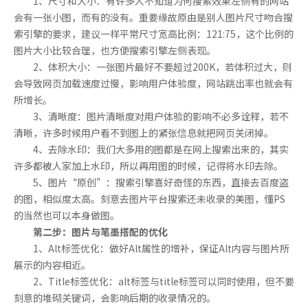
1、尺寸和大小：有许多人不知道为何搜索效果左侧有的网站
会有一张小图，而有的没有。重要缘故原由是别人图片尺寸吻合搜
索引擎的要求，建议一样平常尺寸宽高比例：121:75，这个比例的
图片大小比较合理，也方便搜索引擎左侧表现。
2、体积大小：一张图片最好不要超过200K，若体积过大，则
会导致网页加载速度过慢，影响用户体验度，网站跳出率也就会有
所增长。
3、清晰度：图片清晰度对用户体验的影响不必多诠释，若不
清晰，许多时候用户看不到图上的紧张信息就把网页关闭掉。
4、去除水印：我们大多用的图都是在网上搜索出来的，其实
许多都被人家加上水印，所以再用图的时候，记得将水印去除。
5、图片“原创”：搜索引擎喜好奇怪的东西，直接去百度盗
的图，相似度太高。刻意去图片平台搜索还未收录的美图，懂PS
的当然也可以本身做图。
第二步：图片与笔墨搭配的优化
1、Alt标签优化：做好Alt属性的增补，保证Alt内容与图片所
展示的内容相近。
2、Title标签优化：alt标签与title标签可以同时使用，但不要
刻意的堆砌关键词，会影响后期的收录情况的。