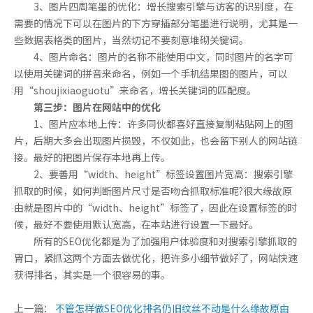
3、图片四周笔墨的优化：增长搜索引擎与访客的识别度，在
需要的情况下可以在图片的下方穿插部分笔墨进行说明，尤其是一
些数据表格类的图片，当然切记不要刻意堆砌关键词。
4、图片命名：图片的名称不能使用中文，同时图片的名字可
以使用关键词的拼音来命名，例如一个手机结果图的图片，可以
用“shoujixiaoguotu”来命名，增长关键词的匹配度。
第三步：图片在网站中的优化
1、图片应本地上传：许多同伙都喜好直接复制粘贴网上的图
片，后期大多会出现图片损毁，不仅如此，也会留下别人的网站链
接。最好的把图片保存本地再上传。
2、要善用“width、height”标签设置图片宽高：搜索引擎
抓取的时候，如何判断图片尺寸是否吻合抓取标准呢?很大缘故原
由就是图片中的“width、height”标签了，因此在设置标签的时
候，最好不要使用默认宽高，在本站进行设置一下最好。
所有的SEO优化都是为了加强用户体验度和对搜索引擎抓取的
胃口，紧抓这两个方面去做优化，把许多小细节做好了，网站快速
获得排名，其实是一个很容易的事。
上一篇：
不管怎样做SEO优化排名仍旧纹丝不动是什么缘故原由