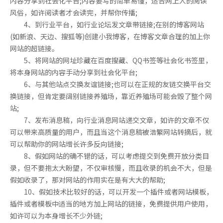
内容分享到社会化平台;内容要写的简单易懂，适合网上人的阅读
风俗，如许阅读者才会读完，并帮你传播;
4、到行业平台，如行业论坛发文章带链接;在别的博客网站
(如新浪、天边、搜狐等)创建小我博客，在博客文章合理的加上你
网站的超链接。
5、将网站的网址珍藏在百度搜藏、QQ书签等社会化书签里，
将本身网站的内容手动分享到社会化平台;
6、与其他站点交换友谊链接;也可以在正规的友链交换平台交
换链接，但肯定要阔别链接养殖场，靠近养殖场可能会毁了整个网
站;
7、发布消息稿，向行业消息网站递交文章，如许的文章不仅
可以带来高质量的用户，而且当这个消息稿被浩繁网站转摘后，就
可以帮助你的网站增长许多反向链接;
8、假如网站的确不错的话，可以考虑提交到免费开放分类目
录，但不要抱太大盼望，不仅审核慢，而且收录的机会不大，但是
假如收录了，那对网站的作用实在是有大大的帮助;
10、假如技术比较好的话，可以开发一个插件或者网站模板，
插件或者模板中适当的地方加上网站的链接，免费提供用户使用，
如许可以为本身增长不少外链;