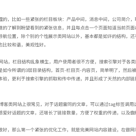
理的，比如一些紧张的栏目板块：产品中间，消息中间，公司简介，
速的了解到盼望看到的紧张信息，并且每点击一个页面知道当前页面
导航位置，除个别的个性展示类网站以外，基本都是如许的结构，还
也比较和谐，美观性好。
昔的网站，栏目结构乱象横生，用户使用者很不方便，搜索引擎对于各
是如今所谓的3层目录结构，首页-栏目页-内容页，简单明了，然后
体验，更利于搜索引擎的抓取和传中传递，并且形成了天然的内部链
些博客类网站上很常见，对于话题雷同的文章，可以通过tag标签调用
感爱好话题的文章，还增长了链接数量，方便了权重的传递，以及蜘
做好，那么第一个紧张的优化工作，就是完美网站内容建设，在做网