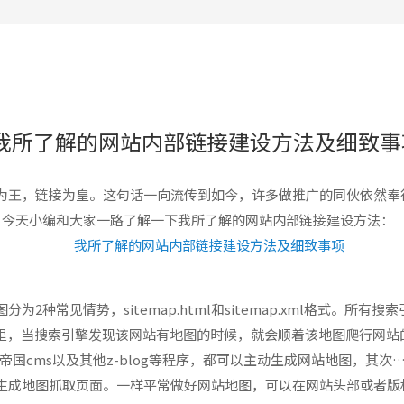
签约长沙市文鹏企业咨询有限公司达成合作
签约长沙海跃电子商务有限公司达成合作
签约长沙泽信文化传播有限公司达成合作
签约湖南弘毅化工科技有限公司达成合作
我所了解的网站内部链接建设方法及细致事
签约陈先生网站制作达成合作
签约湖南鼎太网络科技达成合作
为王，链接为皇。这句话一向流传到如今，许多做推广的同伙依然奉
，今天小编和大家一路了解一下我所了解的网站内部链接建设方法：
签约吴先生网站制作达成合作
常见情势，sitemap.html和sitemap.xml格式。所有搜索引
文件里，当搜索引擎发现该网站有地图的时候，就会顺着该地图爬行网
和帝国cms以及其他z-blog等程序，都可以主动生成网站地图，其
生成地图抓取页面。一样平常做好网站地图，可以在网站头部或者版