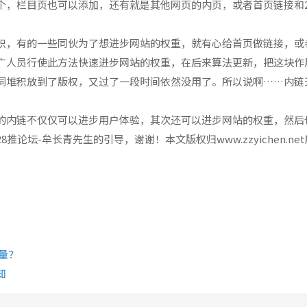
个，栏目页也可以添加，还有就是其他网页的内页，或者首页链接和
积，有的一些同伙为了想进步网站的权重，就有心给首页做链接，或
广人员行使此方法快速进步网站的权重，在后来算法更新，把这块作
词堆积放到了版权，又过了一段时间依然没用了。所以说啊……内链
的内链不仅仅可以进步用户体验，其次还可以进步网站的权重，然后
论坛-牟长青先生的引导，谢谢！本文版权归www.zzyichen.n
量？
知