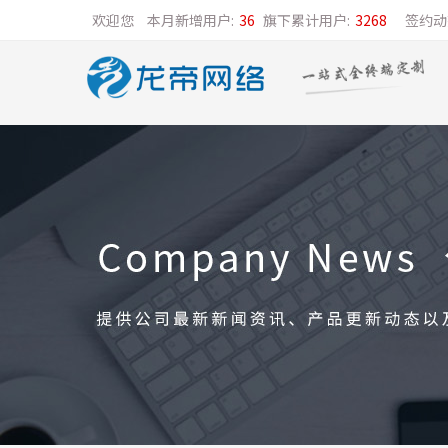
欢迎您
本月新增用户:
36
旗下累计用户:
3268
签约动