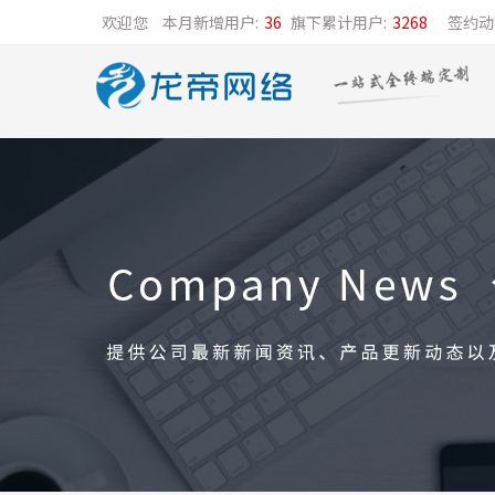
欢迎您
本月新增用户:
36
旗下累计用户:
3268
签约动