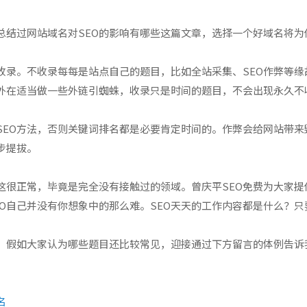
总结过网站域名对SEO的影响有哪些这篇文章，选择一个好域名将为
收录。不收录每每是站点自己的题目，比如全站采集、SEO作弊等
外在适当做一些外链引蜘蛛，收录只是时间的题目，不会出现永久不
帽SEO方法，否则关键词排名都是必要肯定时间的。作弊会给网站带
步提拔。
这很正常，毕竟是完全没有接触过的领域。曾庆平SEO免费为大家提
EO自己并没有你想象中的那么难。SEO天天的工作内容都是什么？
目，假如大家认为哪些题目还比较常见，迎接通过下方留言的体例告诉
名