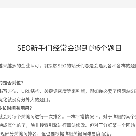
签约湖南奥托曼国际贸易有限公司达成合作
签约承接长沙聂先生旅游网站业务
签约长沙孙先生网站达成合作
签约曹先生网站制作达成合作
SEO新手们经常会遇到的6个题目
签约湖南三谊医疗科技有限公司达成合作
签约长沙沃湘文化传播有限公司达成合作
越来越多的企业认可，刚接触SEO的站长们总是会遇到各种各样的题
签约长沙市山枫艺谷艺术培训学校达成合作
O的是否到位？
的书写方法、URL结构、关键词密度等来判断，假如你必要了解网站S
优化就没有分外大的题目。
 多长时间有用果？
就会对每个关键词进行一次排名。一样平常情况下，对于详细的某个
都换成其他的了，除非搜索引擎进行算法修改。但对于详细某一个网
会出现部分关键词排名，但也要根据详细关键词难易度而定。