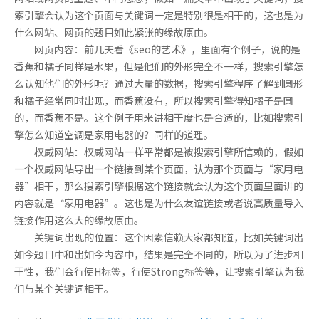
索引擎会认为这个页面与关键词一定是特别很是相干的，这也是为
什么网站、网页的题目如此紧张的缘故原由。
网页内容：前几天看《seo的艺术》，里面有个例子，说的是
香蕉和橘子同样是水果，但是他们的外形完全不一样，搜索引擎怎
么认知他们的外形呢？通过大量的数据，搜索引擎程序了解到圆形
和橘子经常同时出现，而香蕉没有，所以搜索引擎得知橘子是圆
的，而香蕉不是。这个例子用来讲相干度也是合适的，比如搜索引
擎怎么知道空调是家用电器的？同样的道理。
权威网站：权威网站一样平常都是被搜索引擎所信赖的，假如
一个权威网站导出一个链接到某个页面，认为那个页面与“家用电
器”相干，那么搜索引擎根据这个链接就会认为这个页面里面讲的
内容就是“家用电器”。这也是为什么友谊链接或者说高质量导入
链接作用这么大的缘故原由。
关键词出现的位置：这个因素信赖大家都知道，比如关键词出
如今题目中和出如今内容中，结果是完全不同的，所以为了进步相
干性，我们会行使H标签，行使Strong标签等，让搜索引擎认为我
们与某个关键词相干。