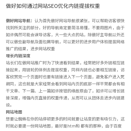
做好如何通过网站SEO优化内链提拔权重
做好网站导航：
认为首先做好网站导航很紧张，可以帮助访客很快
找到所关注的部分，好的导航肯定要简洁易懂，不要用图片，由于
如许偶然可能会误导访客，大一些大点的站，除做好主导航以外还
可以做些副导航及面包屑导航，可以更好的进步用户体验提拔网络
推广的结果，进步网站权重
增长内链深度
站长们在做网站推广时为了快速看到结果，经常把好多外链相互链
接起来，用链轮的体例去提拔权重，同样内链也必要相互链接，访
客欣赏完一个页面时也要有链接进入下一个页面，避免客户进入死
胡同，这也就是大家经常会看到网站内页的底部一样平常都会有相
干文章、下一篇、上一篇如许按钮的缘故原由了，如许可以增长链
接深度，增强内页直接的权重传递，从而可以从团体去进步内链建
设。
网站地图
想要让蜘蛛在你的站停顿更多的时间就要让站变的更有吸引力，这
时就必要建一份网站地图，最好是htm和 都有的那种，由于百度