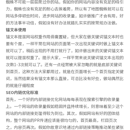
蜘蛛不可能一层层爬过你的站，假如你的网站内容没有充足的吸引
力，蜘蛛也没有充足的耐心去挨着爬，所以有了地图蜘蛛就可以在
网站多停顿些时间，进步网站的收录量，如许做推广才会有用，好
的方法事半功倍，假如没有好办法就踏扎实实的按常规办法做。
锚文本使用
锚文本提拔网站权重作用毋庸置疑，但大家在做关键词锚文本时也
要有个度，一样平常在网站的页面第一次出现关键词时做上锚文本
就可以了，稍后出现的不用打就行了，如许做出来的关键词锚文本
就可以提拔权重了。提示大家，一样平常来说关键词锚文本出现的
次数1-3次就可以了。还有一点经常被大家忽略的就是底部关键词
到首页，这种方法大家都用过，就是在页面增长一个首页指定关键
词，当然结果没有锚文本那么直接，可总比没有好些，做站偶然比
的就是仔细程度
SEO内链优化标准
首先，一个好的内部链接优化网站每每表现在搜索引擎的收录量
上。一个网站的收录量假如稳固并且持续增长，则意味着至少这个
网站的内部链接处理得较为到位。其次，假如网站有好的团体结
构，整个网站的PR传递应该是很均匀的，首页最高，栏目页次
之，内容页再次。假如你故意识地通过内部链接策略推动某些紧张