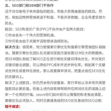
五、SEO部门和SEM部门不协作
这不仅仅是电子商务面临的题目，而是大家普遍面临的题目。然
而，假如这两种营销渠道不和谐、不能共享数据，企业将遭受很大
损失。
题目：SEO和竞价广告(PPC)不协作会产生两大题目：
①你会丧失一个伟大的营销机遇。
②你可能会由于关键字选取错误造成损失。
解决方法：
很简单，努力使搜索引擎优化和搜索引擎营销团队相融
合。搜索引擎优化团队在关键词发掘方面依靠SEM壮大的数据库。
而SEM团队假如了解SEO正在进行哪些关键词排名优化，并对竞价
关键词做出调整，可以降低PPC成本并进步转化率。假如某个关键
词无转化或者转化很低，那么就要摒弃该词，把重点放在SEO优化
的关键词上。
解决了上述题目，你仍然会有内容重复、爬行率低以及本地列表管
理题目必要处理。但是上述内容能够帮助你在网站优化的道路上迎
来一个优秀的开端。seore你们如许就可以慢慢的和老板说清楚，
要做优化必须投入，同时也要请高级的SEO优化者给你SEO诊断.
相干阅读：