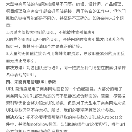
大型电商网站的内部链接经常不同等。编辑、设计师、产品经理、
项目经理及商务合作部会抓网站链接，用于各自的工作中，但他们
抓取的链接可能都是不同的，甚至是不正确的。如许会带来3个题
目：
1.通过内部搜索得到的URL，不能被搜索引擎索引。
2.同样的页面出现不同的URL，会使网站向搜索引擎发出紊乱的旌
旗灯号，蜘蛛分不清哪个才是真正的链接。
3.大量的无价值链接会占用蜘蛛爬取资源，导致那些紧张的页面反
而无法正常索引。
解决方法：
对各团队进行培训，同一链接至我们盼望在搜索引擎排
名中表现的URL。
四、未能有用管理URL 参数
URL 简洁度是电子商务网站面临的一个凸起题目。大部分的电子
商务网站的URL都是动态的而不是静态或伪静态的。题目：尽管搜
索引擎优化会努力限定URL参数，但是对于大型电子商务网站来说
URL参数仍然不容忽视。所以，我们必要精确管理这些参数。
解决方法：
把不必要搜索引擎抓取的带参数的URL放入robots文
件中，并添加nofollow标签。告知蜘蛛哪些url必要爬行，哪些url
必要忽视从而确保精确的参数配置。