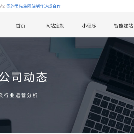
态:
签约吴先生网站制作达成合作
签约唐女士网站达成合作
首页
网站定制
小程序
智能建站
签约长沙市开福区小毛驴食品便利店达成合作
签约长沙智在必行文化传播有限公司达成合作
签约长沙市雨花区鸿远数码达成合作
签约贺女士网站达成合作
签约湖南奥托曼国际贸易有限公司达成合作
签约承接长沙聂先生旅游网站业务
签约长沙孙先生网站达成合作
签约曹先生网站制作达成合作
签约湖南三谊医疗科技有限公司达成合作