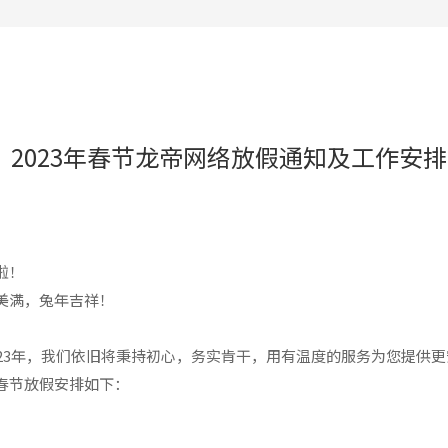
签约长沙沃湘文化传播有限公司达成合作
签约长沙市山枫艺谷艺术培训学校达成合作
签约长沙市芙蓉区香琪电子产品商行达成合作
签约吕先生网站制作达成合作
2023年春节龙帝网络放假通知及工作安排
签约湖南众乾节能环保科技达成合作
签约预承接长沙黄先生企业网站业务
签约长沙余女士网站达成合作
啦！
美满，兔年吉祥！
23年，我们依旧将秉持初心，务实肯干，用有温度的服务为您提供
春节放假安排如下：