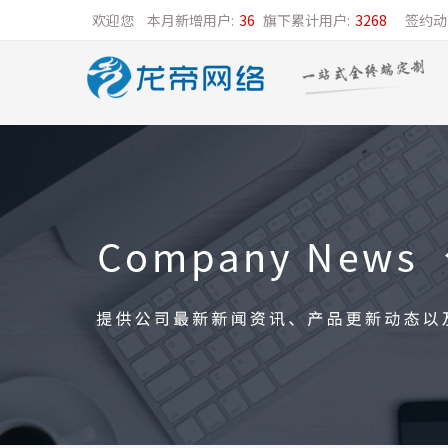
欢迎您
本月新增用户:
36
旗下累计用户:
3268
签约动