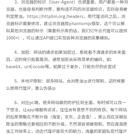
3、浏览器的标识（User-Agent）也很重要，用户都是一种浏
览器，也是容易判断作弊，要构造不同的浏览器标识，否则容易被
判定爬虫。https://httpbin.org/headers，用代理访问之后，浏
览器标识需要修改，建议浏览器用phantomjs框架，这个可以模
拟其他浏览器的标示（需要标示库的话，我们亿牛云代理可以提供
1000+），可以通过API接口实现各种浏览器的采集模拟。
4、加密：网站的请求如果加密过，那就看不清请求的本来面
目，这时候只能靠猜测，通常加密会采用简单的编码，如：
base64、urlEncode等，如果过于复杂，只能穷尽的去尝试
5、本地IP限制：很多网站，会对爬虫ip进行限制，这时候要
么使用代理IP，要么伪装ip
6、对应pc端，很多网站做的防护比较全面，有时候可以改一
下想法，让app端服务试试，往往会有意想不到的收获。每个网站
的反爬策略在不断升级（淘宝，京东，企查查），那么现在突破反
爬虫的策略也要相应的不断升级，不然很容易被限制，而在提高爬
虫工作效率上，动态代理IP是较大的助力，海量的家庭私密代理IP